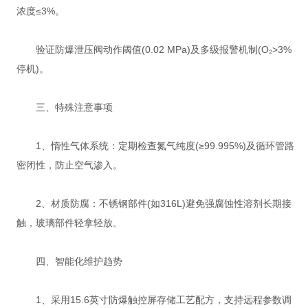
浓度≤3%‌。
验证防爆泄压阀动作阈值(0.02 MPa)及多级报警机制(O₂>3%
停机)‌。
三、特殊注意事项
‌1、惰性气体系统‌：定期检查氮气纯度(≥99.995%)及循环管路
密闭性，防止空气渗入‌。
‌2、材质防腐‌：不锈钢部件(如316L)避免强腐蚀性溶剂长期接
触，玻璃部件轻拿轻放‌。
四、智能化维护趋势
1、采用15.6英寸防爆触控屏存储工艺配方，支持远程参数调