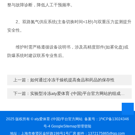
整与故障诊断，降低人工干预频率‌。
2、双路氮气供应系统(主备切换时间<1秒)与双重压力监测提升
安全性‌。
维护时需严格遵循设备说明书，涉及高精度部件(如雾化盘)或
防爆系统时建议联系专业售后‌。
上一篇：
如何通过冷冻干燥机提高食品和药品的保存性
下一篇：
实验型冷冻aty爱体育·(中国)平台官方网站的组成结构及作用
2025 版权所有 © aty爱体育·(中国)平台官方网站 备案号：
沪ICP备13024346
号-4
GoogleSitemap
管理登陆
地址：上海市奉贤区金轩路198号1号厂房 邮件：1372175865@qq.com