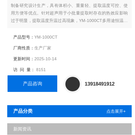
制备研究设计生产，具有体积小、重量轻、提取温度可控、使
用方便等优点。针对超声用于小批量提取时存在的热效应影响
过于明显，提取温度升温过高现象，YM-1000CT多用途恒温超
声波提取机成功解决了这一问题，实现了超声提取过程恒温
化，从而杜绝了因提取温度升高对热敏性提取物活性的破坏，
产品型号：
YM-1000CT
保证了提取品质。
厂商性质：
生产厂家
更新时间：
2025-10-14
访 问 量：
8151
产品咨询
13918491912
产品分类
点击展开+
新闻资讯