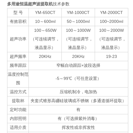
多用途恒温超声波提取机
技术参数
型 号
YM-650CT
YM-1000CT
YM-2000CT
有效容积
10～600ml
50～1000ml
100~2000ml
100～650W
100～1000W
100～2000W
超声功率
（可连续调节，
（可连续调节，
（可连续调节，
液晶显示）
液晶显示）
液晶显示）
超声频率
20KHz
20KHz
19-23
频率跟踪
窄幅自动跟踪+波段选择
温度控制范
-5～99℃（可任意设置）
围
温控方式
压缩机制冷，电加热
提取杯
夹套式锥形高硼硅玻璃或不锈钢（多通道循环提取）
定时功能
有
内部照明
有（可选择紫外消毒）
适用介质
挥发性或非挥发性