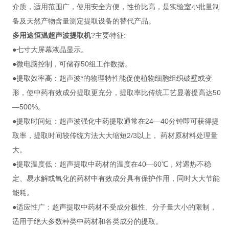
介质，适用范围广，使用安全方便，性价比高，是实验室小批量制
备及天然产物含量测定提取设备的替代产品。
多用途恒温超声波提取机
?主要特征:
●七寸大屏幕液晶显示。
●微电脑控制，可储存50组工作数据。
●提取效率高：超声波*的物理特性能促使植物细胞组织破壁或变
形，使中药有效成分提取更充分，提取率比传统工艺显著提高达50
—500%。
●提取时间短：超声波强化中药提取通常在24—40分钟即可获得提
取率，提取时间较传统方法大大缩短2/3以上， 药材原材料处理量
大。
●提取温度低：超声提取中药材的温度在40—60℃，对遇热不稳
定、易水解或氧化的药材中有效成分具有保护作用，同时大大节能
能耗。
●适应性广：超声提取中药材不受成分极性、分子量大小的限制，
适用于绝大多数种类中药材和各类成分的提取。