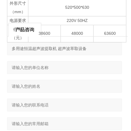
外形尺寸
520*500*630
（mm）
电源要求
220V 50HZ
价 格
产品咨询
38600
48000
63600
（元）