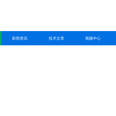
新闻资讯
技术文章
视频中心