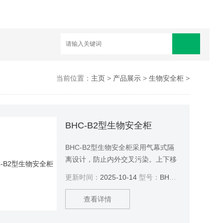
当前位置：
主页
>
产品展示
>
生物安全柜
>
BHC-B2型生物安全柜
BHC-B2型生物安全柜采用气幕式隔
离设计，防止内外交叉污染。上下移
动玻璃门，配有高度限位报警提示，
更新时间：
2025-10-14
型号：
BHC-B2型
使操作者正确使用。
查看详情