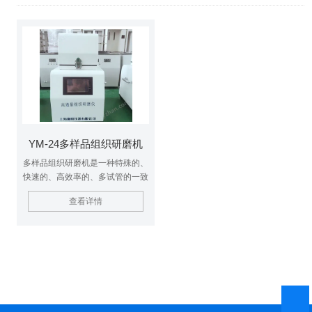
YM-24多样品组织研磨机
多样品组织研磨机是一种特殊的、
快速的、高效率的、多试管的一致
系统。它能将任何来源（包括土
查看详情
壤、植物和动物的组织/器官、细
菌、酵母、真菌、孢子、古生物标
本等）的原始DNA、RNA和蛋白
质进行提取和纯化。 $n技术特
点：YM 系统与目前已有的其它样
品制备方法相比，具有通用性广、
高效灵活的优 点。该系统避免了
研磨、匀浆、超声波处理等传统方