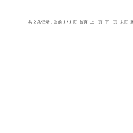
共 2 条记录，当前 1 / 1 页 首页 上一页 下一页 末页