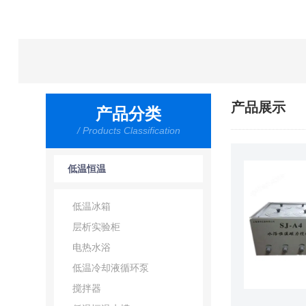
产品展示
产品分类
/ Products Classification
低温恒温
低温冰箱
层析实验柜
电热水浴
低温冷却液循环泵
搅拌器