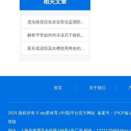
相关文章
昆虫嗅觉仪在农业害虫监测防治中的应用
解析平常如何对冷冻式干燥机做保养和维护
延长低温恒温水槽使用寿命的维护策略
首页
关于我们
|
|
2025 版权所有 © aty爱体育·(中国)平台官方网站 备案号：
沪ICP备1
登陆
地址：上海市奉贤区金轩路198号1号厂房 邮件：1372175865@qq.