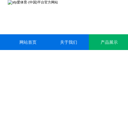
网站首页
关于我们
产品展示