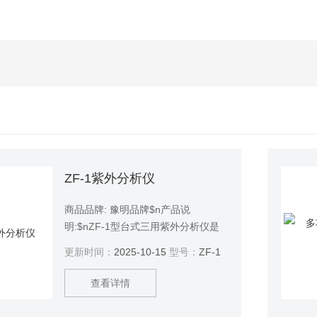
ZF-1紫外分析仪
商品品牌: 豫明品牌$n产品说
明:$nZF-1型台式三用紫外分析仪是
我公司研制的紫外仪器系列产品之一
更新时间：
2025-10-15
型号：
ZF-1
可发出长波紫外线（365nm）短波紫
外线强度高、稳定性好、使用方便、
查看详情
可靠，深受广大用户欢迎。该仪器在
科研、生产等各个领域具有广泛用