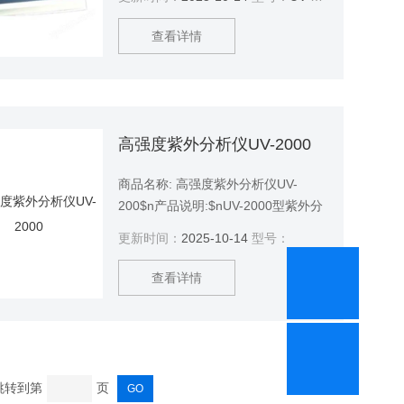
条带的信号捕捉能力增强。
查看详情
高强度紫外分析仪UV-2000
商品名称: 高强度紫外分析仪UV-
200$n产品说明:$nUV-2000型紫外分
析仪（配暗箱）是研制成功的新一代
更新时间：
2025-10-14
型号：
分析仪器。$nUV-2000型紫外分析仪
具有灵敏度高、使用方便、特别采用
查看详情
302NM波长对样品的破坏作用更小，
是紫外分析仪的更新换代产品，它可
适用
 跳转到第
页