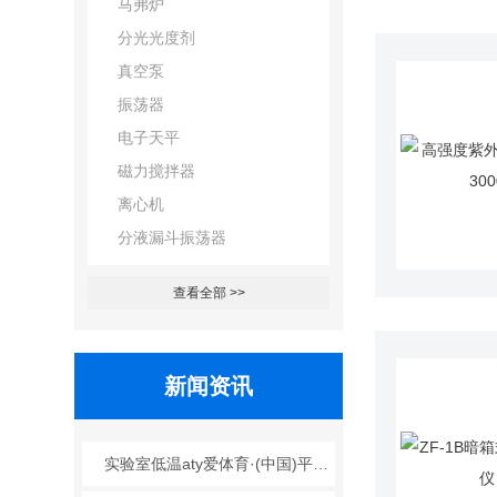
马弗炉
分光光度剂
真空泵
振荡器
电子天平
磁力搅拌器
离心机
分液漏斗振荡器
查看全部 >>
新闻资讯
实验室低温aty爱体育·(中国)平台官方网站可广泛应用于哪些行业？