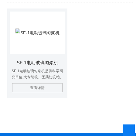
SF-1电动玻璃匀浆机
SF-1电动玻璃匀浆机是供科学研
究单位,大专院校、医药防疫站、
餐饮行业、重工业、农业、环境卫
查看详情
生保护,森林保护等部门实验室进
行细碎、匀化、乳化、分散、强烈
搅拌、润温、溶解有机物或无机物
等作用。