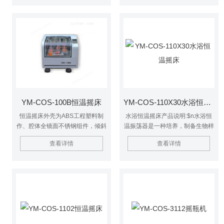
产部门作精密培养制备实验室设
备。
YM-COS-100B恒温摇床
YM-COS-110X30水浴恒温摇床
恒温摇床外壳为ABS工程塑料制
水浴恒温摇床产品说明:$n水浴恒
作、腔体全镜面不锈钢组件，倾斜
温振荡器是一种培养，制备生物样
式人性化的控制面板，设有来电恢
品的生化仪器，是植物、生物、微
查看详情
查看详情
复功能，不受电源间断影响，设备
生物、遗传病毒、医学、环保等科
可自动按原设定程序恢复运行。
研、教育和生产部门作精密培养制
备的实验室设备。