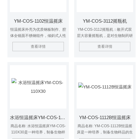
YM-COS-1102恒温摇床
YM-COS-3112摇瓶机
恒温摇床外壳为优质钢板制作、腔
YM-COS-3112摇瓶机：敞开式双
体全镜面不锈钢组件，倾斜式人性
层大容量摇瓶机，是对生物制药研
化的控制面板，大屏幕背光液晶显
究中试生产或大批量生产需要而研
查看详情
查看详情
示屏，更具良好的视觉效果，设有
制开发的一款仪器设备。
运行参数记忆功能，避免繁琐操作
并密码锁定，杜绝人为误操作。
水浴恒温摇床YM-COS-110X30
YM-COS-1112B恒温摇床
商品名称: 水浴恒温摇床YM-COS-
商品名称: YM-COS-1112B恒温摇
110X30是一种培养，制备生物样
床是一种培养，制备生物样品的生
品的生化仪器，是植物、生物、微
化仪器，是植物、生物、微生物、