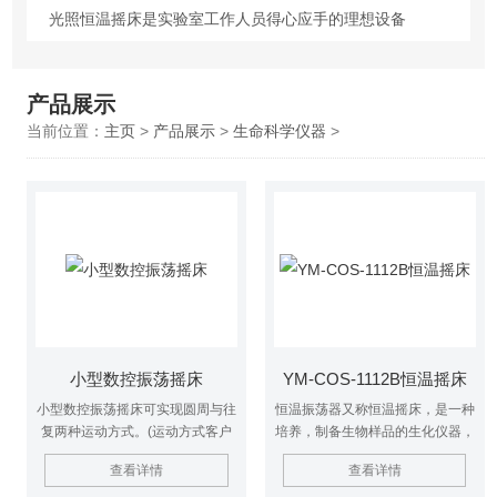
光照恒温摇床是实验室工作人员得心应手的理想设备
产品展示
当前位置：
主页
>
产品展示
>
生命科学仪器
>
小型数控振荡摇床
YM-COS-1112B恒温摇床
小型数控振荡摇床可实现圆周与往
恒温振荡器又称恒温摇床，是一种
复两种运动方式。(运动方式客户
培养，制备生物样品的生化仪器，
自选，圆周运动客户亦可定制反
是植物、生物、微生物、遗传病
查看详情
查看详情
向)
毒、医学、环保等科研、教育和生