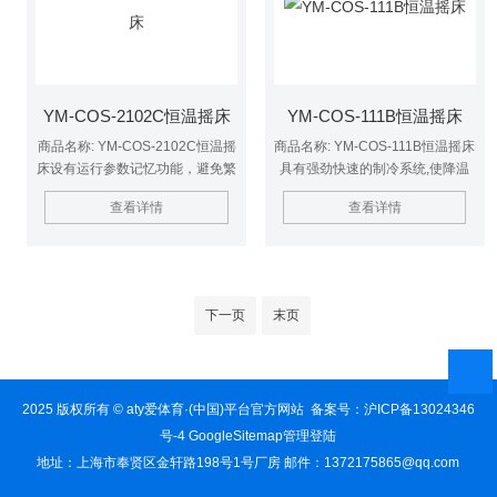
YM-COS-2102C恒温摇床
YM-COS-111B恒温摇床
商品名称: YM-COS-2102C恒温摇
商品名称: YM-COS-111B恒温摇床
床设有运行参数记忆功能，避免繁
具有强劲快速的制冷系统,使降温
琐操作并密码锁定，杜绝人为误操
要求瞬间实现并具有自动化霜功能
查看详情
查看详情
作。
下一页
末页
2025 版权所有 © aty爱体育·(中国)平台官方网站 备案号：
沪ICP备13024346
号-4
GoogleSitemap
管理登陆
地址：上海市奉贤区金轩路198号1号厂房 邮件：1372175865@qq.com