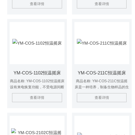
查看详情
查看详情
生物、遗传病毒、医学、环保等科
遗传病毒、医学、环保等科研、教
研、教育和生产部门作精密培养制
育和生产部门作精密培养制备*的
备*的实验室设备。
实验室设备。
YM-COS-1102恒温摇床
YM-COS-211C恒温摇床
商品名称: YM-COS-1102恒温摇床
商品名称: YM-COS-211C恒温摇
设有来电恢复功能，不受电源间断
床是一种培养，制备生物样品的生
影响，设备可自动按原设定程序恢
化仪器，是植物、生物、微生物、
查看详情
查看详情
复运行。
遗传病毒、医学、环保等科研、教
育和生产部门作精密培养制备*的
实验室设备。