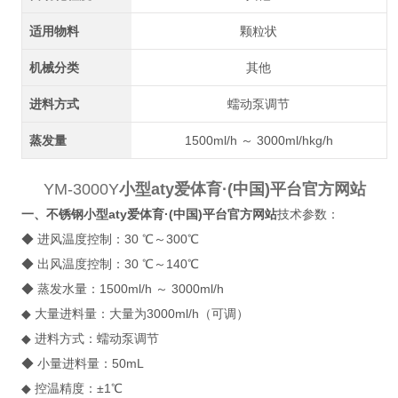
适用物料
颗粒状
机械分类
其他
进料方式
蠕动泵调节
蒸发量
1500ml/h ～ 3000ml/hkg/h
YM-3000Y
小型aty爱体育·(中国)平台官方网站
一、不锈钢
小型aty爱体育·(中国)平台官方网站
技术参数：
◆ 进风温度控制：30 ℃～300℃
◆ 出风温度控制：30 ℃～140℃
◆ 蒸发水量：1500ml/h ～ 3000ml/h
◆ 大量进料量：大量为3000ml/h（可调）
◆ 进料方式：蠕动泵调节
◆ 小量进料量：50mL
◆ 控温精度：±1℃