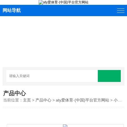
网站导航
产品中心
当前位置：
主页
>
产品中心
>
aty爱体育·(中国)平台官方网站
>
小型aty爱体育·(中国)平台官方网站