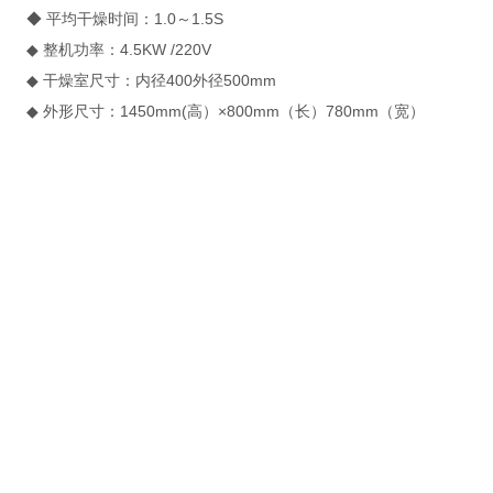
◆ 平均干燥时间：1.0～1.5S
◆ 整机功率：4.5KW /220V
◆ 干燥室尺寸：内径400外径500mm
◆ 外形尺寸：1450mm(高）×800mm（长）780mm（宽）