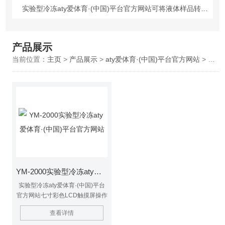
实验型冷冻aty爱体育·(中国)平台官方网站可将液体样品转化为粉末
产品展示
当前位置：
主页
>
产品展示
>
aty爱体育·(中国)平台官方网站
>
实验
YM-2000实验型冷冻aty爱体育·(中国)平台官方网站
实验型冷冻aty爱体育·(中国)平台
官方网站七寸彩色LCD触摸屏操作
控制，中文/英文可切换操作界
查看详情
面，全自动控制和手动控制相结