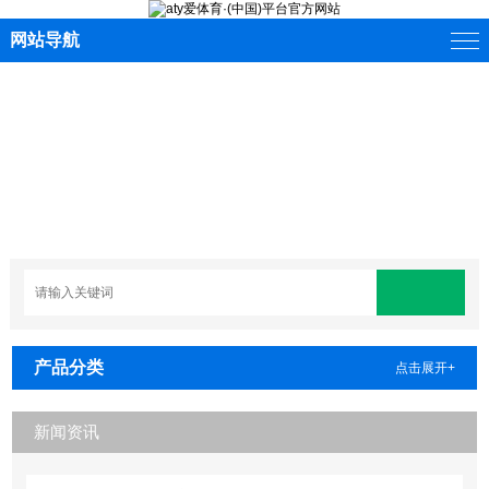
网站导航
产品分类
点击展开+
新闻资讯