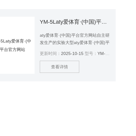
艺流程，提供了产品的纯度。
YM-5Laty爱体育·(中国)平台官方网站
aty爱体育·(中国)平台官方网站自主研
发生产的实验大型aty爱体育·(中国)平
台官方网站YM-5L主要适用于高校、
更新时间：
2025-10-15
型号：
YM-5L
研究所和食品医药化工企业实验室生
产微量颗粒粉末，对所有溶液如乳浊
查看详情
液、悬浮液具有广谱适用性, 适用于
对热敏感性物的干燥如生物制品、生
物农药、酶制剂等，因所喷出的物料
只是在喷成雾状大小颗粒时才受到高
温，故只是瞬间受热，能保持这些活
性材料在干燥后仍维持其活性成份不
受破坏。