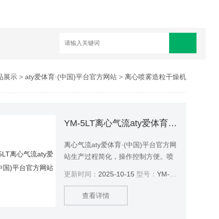
品展示
>
aty爱体育·(中国)平台官方网站
>
离心喷雾造粒干燥机
YM-5LT离心气流aty爱体育·(中国)平台官方网站
离心气流aty爱体育·(中国)平台官方网
站生产过程简化，操作控制方便。喷
雾干燥通常用于湿含量40-60%的溶
更新时间：
2025-10-15
型号：
YM-5LT
剂，特殊物料即使湿含量高达90%，
同样能一次干燥成粉状产品，大部分
查看详情
产品干燥后不需要再进行粉碎和筛
选，减少了生产工序，简化了生产工