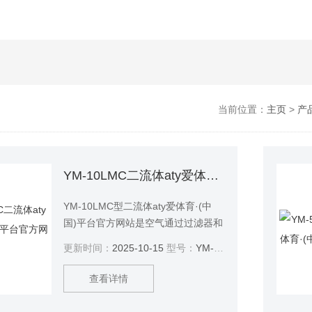
当前位置：
主页
>
产
YM-10LMC二流体aty爱体育·(中国)平台官方网站
YM-10LMC型二流体aty爱体育·(中
国)平台官方网站是空气通过过滤器和
加热器，进入干燥室顶部的热风分配
更新时间：
2025-10-15
型号：
YM-10LMC
器，热空气呈螺旋状均匀地进入干燥
室。料液经过过滤器，由泵送到在干
查看详情
燥室顶部的离心喷雾头，被喷成很小
的雾状液滴，以很大的表面积与热空