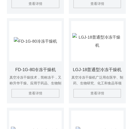
查看详情
查看详情
期保存，$n 加水后能恢复到冻干
性物质如抗生素、疫苗、血液制
前状态并保持原有生化特性。真空
品、酶激素及其他生物组织，冻干
干燥机适用于实验室使用或少量生
技术非常适用。
产，可满足大多数实验室常规冻干
的要求
FD-1G-80冷冻干燥机
LGJ-18普通型冷冻干燥机
真空冷冻干燥技术，简称冻干，又
真空冷冻干燥机广泛用在医学、制
称升华干燥。应用于药品、生物制
药、生物研究、化工和食品等领
品、化工及食品工业。$n对热敏
域。经冷冻干燥处理的物品易于长
查看详情
查看详情
性物质如抗生素、疫苗、血液制
期保存，加水后能恢复到冻干前状
品、酶激素及其他生物组织，冻干
态并保持原有生化特性。
技术非常适用。冷冻干燥机