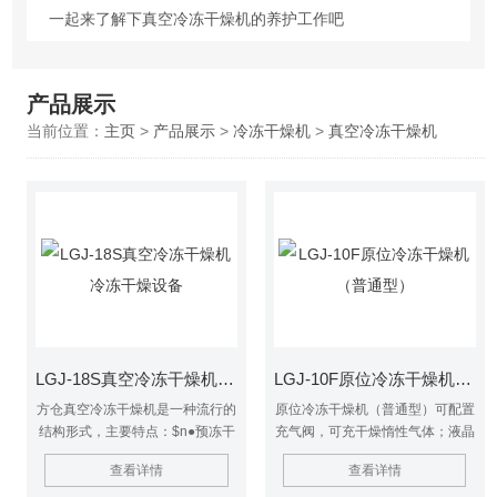
一起来了解下真空冷冻干燥机的养护工作吧
产品展示
当前位置：
主页
>
产品展示
>
冷冻干燥机
>
真空冷冻干燥机
LGJ-18S真空冷冻干燥机 冷冻干燥设备
LGJ-10F原位冷冻干燥机（普通型）
方仓真空冷冻干燥机是一种流行的
原位冷冻干燥机（普通型）可配置
结构形式，主要特点：$n●预冻干
充气阀，可充干燥惰性气体；液晶
燥在原位进行，高透光有机玻璃观
显示：搁板温度曲线、冷阱温度曲
查看详情
查看详情
察窗，干燥过程直观；$n●搁板温
线、样品温度曲线、真空度曲线及