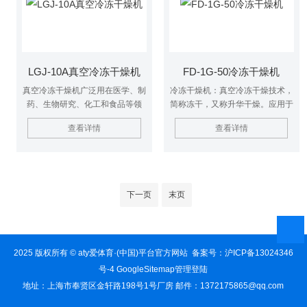
LGJ-10A真空冷冻干燥机
FD-1G-50冷冻干燥机
真空冷冻干燥机广泛用在医学、制
冷冻干燥机：真空冷冻干燥技术，
药、生物研究、化工和食品等领
简称冻干，又称升华干燥。应用于
域。经冷冻干燥处理的物品易于长
药品、生物制品、化工及食品工
查看详情
查看详情
期保存，加水后能恢复到冻干前状
业。$n对热敏性物质如抗生素、
态并保持原有生化特性。真空干燥
疫苗、血液制品、酶激素及其他生
机适用于实验室使用或少量生产，
物组织，冻干技术非常适用。
可满足大多数实验室常规冻干的要
求。
下一页
末页
2025 版权所有 © aty爱体育·(中国)平台官方网站 备案号：
沪ICP备13024346
号-4
GoogleSitemap
管理登陆
地址：上海市奉贤区金轩路198号1号厂房 邮件：1372175865@qq.com