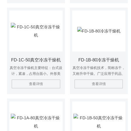
度可调、可控、可摸索、中试和生
组合曲线；可储存16个程序，每
产工艺；$n●液晶屏显示，PID控
个程序可设32段，冷冻干燥机在
制，显示干燥曲线；$n●方形托盘
运行过程中可修改程序参数，并记
不易变形，易于操作，便于清洗；
录干燥曲线。
$n●可配置充气阀，可充干燥惰性
气体；$n●液晶显示：搁板温度曲
线、冷阱温度曲线、样品温度曲
线、真空度曲线及组合曲线；$n●
可储存16个程序，每个
FD-1C-50真空冷冻干燥机
FD-1B-80冷冻干燥机
真空冷冻干燥机主要特征：台式设
真空冷冻干燥机技术，简称冻干，
计，紧凑，占用台面小。外形美
又称升华干燥。广泛应用于药品、
观，人体工学设计，操作方便。全
生物制品、化工及食品工业。 对
查看详情
查看详情
封闭压缩机，高效可靠，噪音低。
热敏性物质如抗生素、疫苗、血液
冷阱开口大，带样品预冻功能。冷
制品、酶激素及其他生物组织，冻
阱为全不锈钢，冷阱内无盘管，光
干技术非常适用。
洁耐腐蚀。