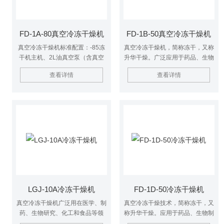
FD-1A-80真空冷冻干燥机
FD-1B-50真空冷冻干燥机
真空冷冻干燥机标准配置：-85冻
真空冷冻干燥机，简称冻干，又称
干机主机、2L油真空泵（含真空
升华干燥。广泛应用于药品、生物
油）、有机玻璃罩一个、有机玻璃
制品、化工及食品工业。 对热敏
查看详情
查看详情
底座一个、密封圈一个、普通干燥
性物质如抗生素、疫苗、血液制
架一个6层（样品盘6个）、真空
品、酶激素及其他生物组织，冻干
泵连接管一根、卡箍2套、预冻架
技术非常适用。
一个、预冻盖一个、导流筒一个、
保险管2个、电源线、合格证保修
卡说明书一份。
LGJ-10A冷冻干燥机
FD-1D-50冷冻干燥机
真空冷冻干燥机广泛用在医学、制
真空冷冻干燥技术，简称冻干，又
药、生物研究、化工和食品等领
称升华干燥。应用于药品、生物制
域。经冷冻干燥处理的物品易于长
品、化工及食品工业。$n对热敏