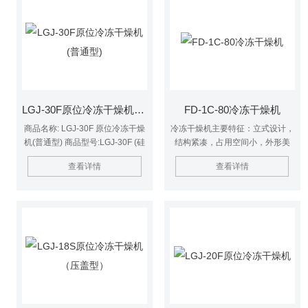
LGJ-30F原位冷冻干燥机(普通型)
FD-1C-80冷冻干燥机
商品名称: LGJ-30F 原位冷冻干燥
冷冻干燥机主要特征：立式设计，
机(普通型) 商品型号:LGJ-30F (硅
结构紧凑，占用空间小，外形美
油加热) 商品简述:硅油作为循环介
观，人体工学设计，操作方便。透
查看详情
查看详情
质，控温精度高，搁板温差≤1℃
明有机玻璃钟罩式干燥室，安全直
商品品牌:豫明品牌
观。标准真空接口KF25，可与多
种真空泵联用，数字显示温度及真
空度，可选配样品温度显示。