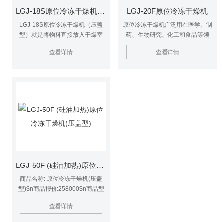
LGJ-18S原位冷冻干燥机（压盖型）
LGJ-20F原位冷冻干燥机
LGJ-18S原位冷冻干燥机（压盖
原位冷冻干燥机广泛用在医学、制
型）就是将物料直接放入干燥室
药、生物研究、化工和食品等领
内，一次性完成干燥过程，实现了
域。经冷冻干燥处理的物品易于长
查看详情
查看详情
自动化，减少传统的繁琐操作，可
期保存，加水后能恢复到冻干前状
配置充气阀，可弃干燥惰性气体；
态并保持原有生化特性。
配备压塞功能，可实现真空密封。
LGJ-50F (硅油加热)原位冷冻干燥机(压盖型)
商品名称: 原位冷冻干燥机(压盖
型)$n商品报价:258000$n商品型
号:LGJ-50F (硅油加热)$n商品简
查看详情
述:搁板温度可调、可控、可摸
索、中试和生产工艺；$n商品品