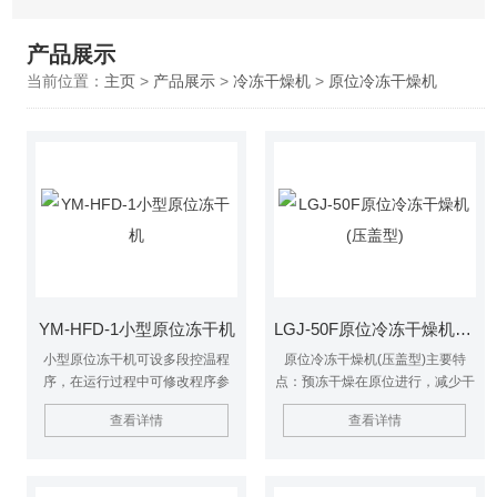
产品展示
当前位置：
主页
>
产品展示
>
冷冻干燥机
>
原位冷冻干燥机
YM-HFD-1小型原位冻干机
LGJ-50F原位冷冻干燥机(压盖型)
小型原位冻干机可设多段控温程
原位冷冻干燥机(压盖型)主要特
序，在运行过程中可修改程序参
点：预冻干燥在原位进行，减少干
数；PLC控制系统，触摸屏操作，
燥过程的繁琐操作，实现了冻干过
查看详情
查看详情
可设置密码显示干燥曲线和数据带
程的自动化；硅油作为循环介质，
有数据存储USB接口；304不锈钢
控温精度高，搁板温差≤1℃，干燥
方形托盘不易变形，耐腐蚀，便于
效果均匀；搁板温度可调、可控、
清洗。
可摸索、中试和生产工艺。